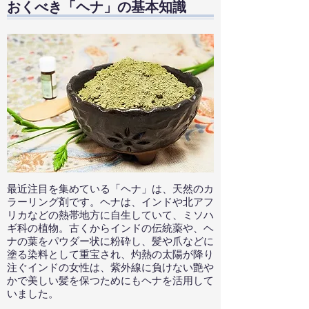
おくべき「ヘナ」の基本知識
最近注目を集めている「ヘナ」は、天然のカ
ラーリング剤です。ヘナは、インドや北アフ
リカなどの熱帯地方に自生していて、ミソハ
ギ科の植物。古くからインドの伝統薬や、ヘ
ナの葉をパウダー状に粉砕し、髪や爪などに
塗る染料として重宝され、灼熱の太陽が降り
注ぐインドの女性は、紫外線に負けない艶や
かで美しい髪を保つためにもヘナを活用して
いました。