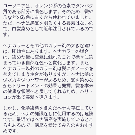
ローソニアは、オレンジ系の色素でタンパク
質である部分に着色します。そのため、髪や
爪などの彩色に古くから使われていました。
ただ、ヘナは黒髪を明るくする要素はないの
で、白髪染めとして近年注目されているので
す。
ヘナカラーとその他のカラー剤の大きな違い
は、即効性にあります。ヘナカラーの場合
は、染めた後に空気に触れることで徐々に染
まっていき自然な色へと変化します。また、
ヘナカラー以外のカラー剤は髪にダメージを
与えてしまう場合がありますが、ヘナは髪の
保水力を保つパワーがあるため、髪を染めな
がらトリートメントの効果も発揮。髪を本来
の健康な状態へと戻してくれるため、ハリ・
コシが出て美髪へ導きます。
しかし、化学染料を含んだヘナも存在してい
るため、ヘナの知識なしに使用するのは危険
です。最近ではヘナ講座を実施しているとこ
ろもあるので、講座を受けてみるのもおすす
めです。